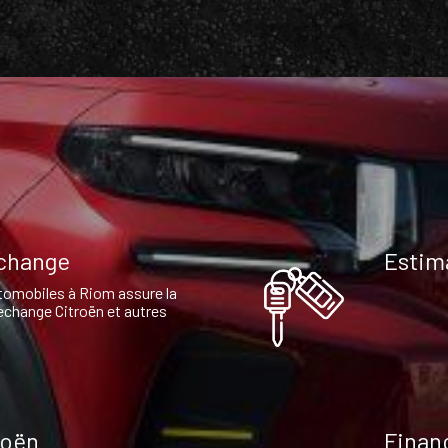
echange
Estim
omobiles à Riom assure la
echange Citroën et autres
roën
Finan