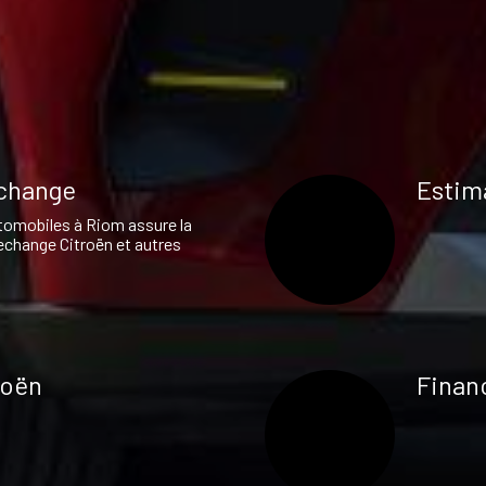
echange
Estim
omobiles à Riom assure la
echange Citroën et autres
roën
Finan