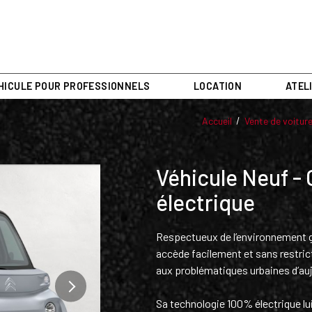
HICULE POUR PROFESSIONNELS
LOCATION
ATEL
Accueil
Vente de voitur
Véhicule Neuf -
électrique
Respectueux de l’environnement g
accède facilement et sans restrict
aux problématiques urbaines d’auj
Next
Sa technologie 100% électrique lui