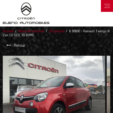
Panneau de gestion des cookies
Accueil
Vente de voitures
Occasions
6 990€ - Renault Twingo III
Zen 1.0 SCE 70 BVM5
Retour